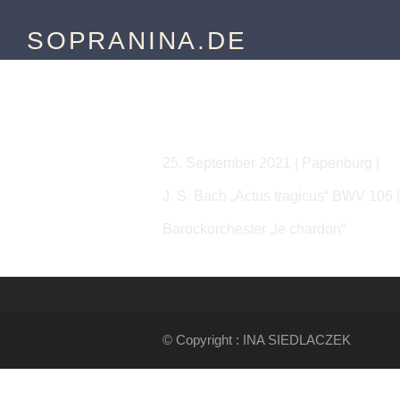
SOPRANINA.DE
J. S. Bach | Actus Trag
25. September 2021 | Papenburg |
J. S. Bach „Actus tragicus“ BWV 106 |
Barockorchester „le chardon“
© Copyright : INA SIEDLACZEK