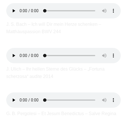
J. S. Bach – Ich will Dir mein Herze schenken –
Matthäuspassion BWV 244
J. Ulich – Ihr hellen Sterne des Glücks – „Fortuna
scherzosa“ audite 2014
G. B. Pergolesi – Et Jesum Benedictus – Salve Regina