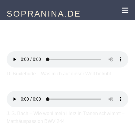
SOPRANINA.DE
Hörbeispiele
D. Buxtehude – Was mich auf dieser Welt betrübt
J. S. Bach – Wie wohl mein Herz in Tränen schwimmt –
Matthäuspassion BWV 244