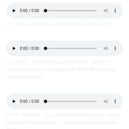
J.S. Bach – Patron des macht der Wind – BWV 201
J. S. Bach – So feiern wir das hohe Fest – BWV 4 –
„Davon ich singen und sagen will“ Gerth-Medien 2012
mit Georg Poplutz
G. Ph. Telemann – So suchte Heloise ihre Klage – Amor
heißt mich freudig lachen – „Fortuna scherzosa“ audite