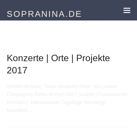
SOPRANINA.DE
Termine 2017
Konzerte | Orte | Projekte
2017
Veröffentlichung "Neun deutsche Arien" mit Lautten
Compagney Berlin im April 2017 (audite) | Frauenkirche
Dresden | Internationale Orgeltage Nürnberg|
Musikfest…