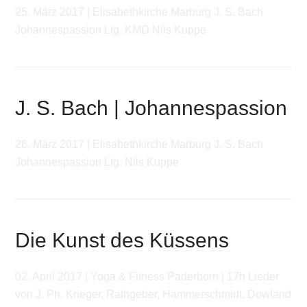
25. März 2017 | Elisabethkirche Marburg J. S. Bach
Johannespassion Ltg. KMD Nils Kuppe
J. S. Bach | Johannespassion
26. März 2017 | Elisabethkirche Marburg J. S. Bach
Johannespassion Ltg. Nils Kuppe
Die Kunst des Küssens
02. April 2017 | Yoga & Fitness Paderborn | 17h Lieder
von J. Ph. Krieger, Rathgeber, Hammerschmidt, Dowland