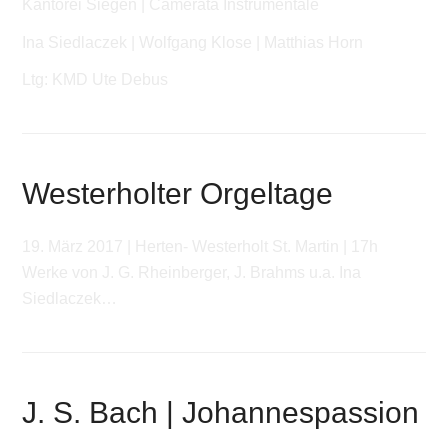
Kantorei Siegen | Camerata Instrumentale
Ina Siedlaczek | Wolfgang Klose | Matthias Horn
Ltg: KMD Ute Debus
Westerholter Orgeltage
19. März 2017 | Herten- Westerholt St. Martin | 17h
Werke von J. G. Rheinberger, J. Brahms u.a. Ina
Siedlaczek…
J. S. Bach | Johannespassion