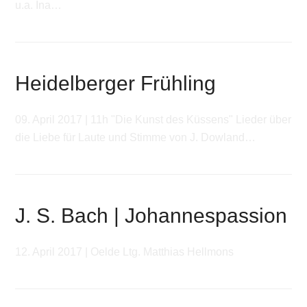
u.a. Ina…
Heidelberger Frühling
09. April 2017 | 11h "Die Kunst des Küssens" Lieder über
die Liebe für Laute und Stimme von J. Dowland…
J. S. Bach | Johannespassion
12. April 2017 | Oelde Ltg. Matthias Hellmons