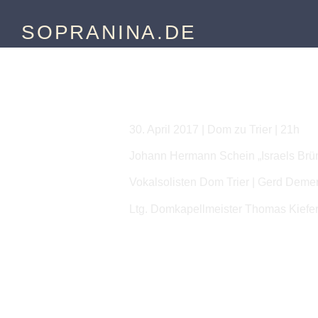
SOPRANINA.DE
Dom zu Trier
30. April 2017 | Dom zu Trier | 21h
Johann Hermann Schein „Israels Brün
Vokalsolisten Dom Trier | Gerd Demer
Ltg. Domkapellmeister Thomas Kiefe