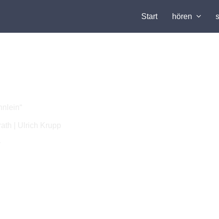
Start
hören
nlein“
ath | Ulrich Krupp
r