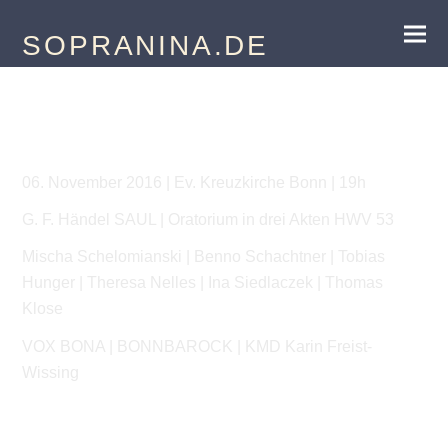
SOPRANINA.DE
G. F. Händel | SAUL
06. November 2016 | Ev. Kreuzkirche Bonn | 19h
G. F. Händel SAUL | Oratorium in drei Akten HWV 53
Mischa Schelomianski | Benno Schachtner | Tobias
Hunger | Theresa Nelles | Ina Siedlaczek | Thomas
Klose
VOX BONA | BONNBAROCK | KMD Karin Freist-
Wissing