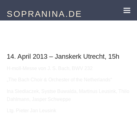
SOPRANINA.DE
H-Moll-Messe
14. April 2013 – Janskerk Utrecht, 15h
H-moll-Messe von J. S. Bach, BWV 232
„The Bach Choir & Orchester of the Netherlands“
Ina Siedlaczek, Systse Buwalda, Martinus Leusink, Thilo
Dahlmann, Jasper Schweppe
Ltg. Pieter Jan Leusink