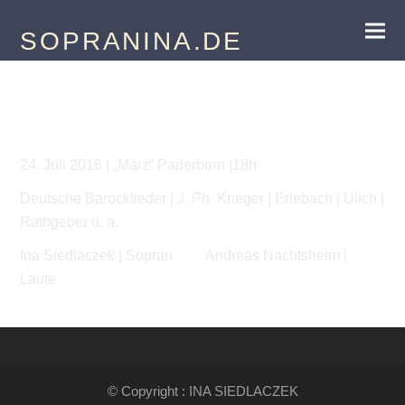
SOPRANINA.DE
Herzliebster mein
24. Juli 2016 | „März“ Paderborn |18h
Deutsche Barocklieder | J. Ph. Krieger | Erlebach | Ulich |
Rathgeber u. a.
Ina Siedlaczek | Sopran Andreas Nachtsheim |
Laute
© Copyright : INA SIEDLACZEK