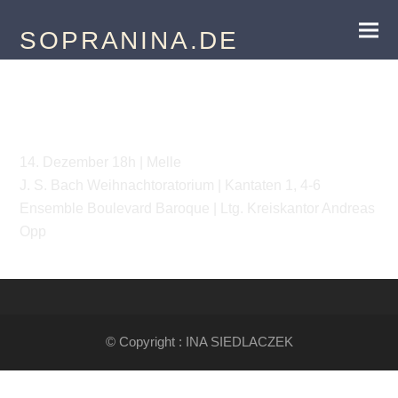
SOPRANINA.DE
J. S. Bach | Weihnachtoratorium
14. Dezember 18h | Melle
J. S. Bach Weihnachtoratorium | Kantaten 1, 4-6
Ensemble Boulevard Baroque | Ltg. Kreiskantor Andreas
Opp
© Copyright : INA SIEDLACZEK