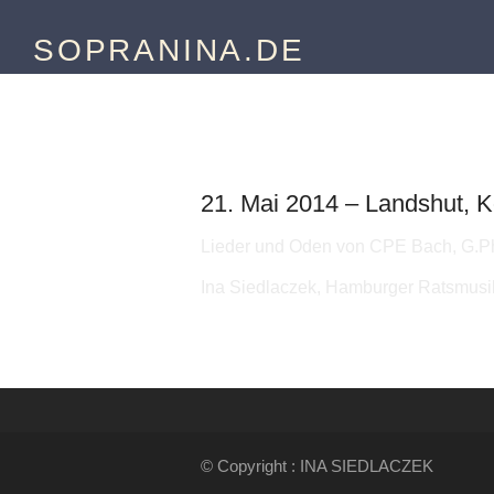
SOPRANINA.DE
Landshuter Hofmusikta
21. Mai 2014 – Landshut, K
Lieder und Oden von CPE Bach, G.Ph. 
Ina Siedlaczek, Hamburger Ratsmusi
© Copyright : INA SIEDLACZEK