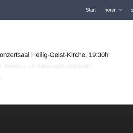
Start
hören
ge – Liebesgrüße aus dem Norden
onzertsaal Heilig-Geist-Kirche, 19:30h
Telemann, J. F. Gellert und G. Voigtländer
k