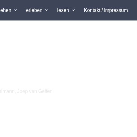
sehen
erleben
lesen
Kontakt / Impressum
ahlmann, Joep van Geffen