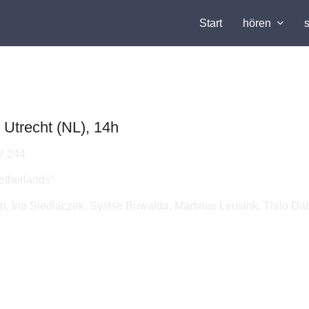
Start
hören
 Utrecht (NL), 14h
V 244
etherlands“
n, Ina Siedlaczek, Systse Buwalda, Martinus Leusink, Thilo D