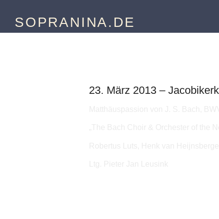
SOPRANINA.DE
"Matthäuspassion"
23. März 2013 – Jacobikerk
Matthäuspassion von J. S. Bach, BW
„The Bach Choir & Orchester of the N
Robertus Luts, Henk van Heijnsberge
Ltg. Pieter Jan Leusink