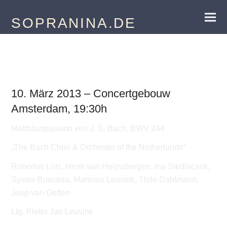
SOPRANINA.DE
"Matthäuspassion"
10. März 2013 – Concertgebouw
Amsterdam, 19:30h
Matthäuspassion von J. S. Bach, BWV 244
„The Bach Choir & Orchester of the Netherlands“
Robertus Luts, Henk van Heijnsbergen, Ina Siedlaczek,
Systse Buwalda, Martinus Leusink, Thilo Dahlmann,
Joep van Geffen
Ltg. Pieter Jan Leusink