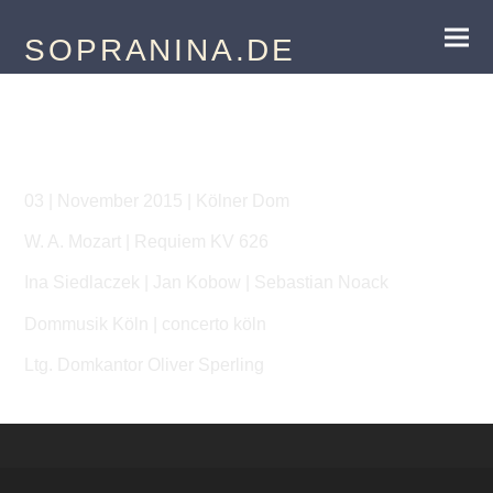
SOPRANINA.DE
Mozart-Requiem
03 | November 2015 | Kölner Dom
W. A. Mozart | Requiem KV 626
Ina Siedlaczek | Jan Kobow | Sebastian Noack
Dommusik Köln | concerto köln
Ltg. Domkantor Oliver Sperling