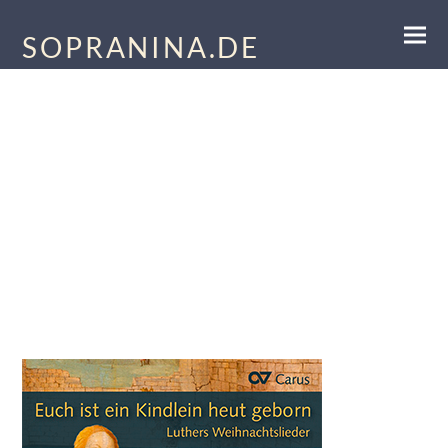
SOPRANINA.DE
Euch ist ein Kindlein heut geborn
· Luthers Weihnachtslieder
Ina Siedlaczek | Veronika Winter | Jan Kobow
Hamburger Ratsmusik | Simone Eckert
September 2016 | Carus