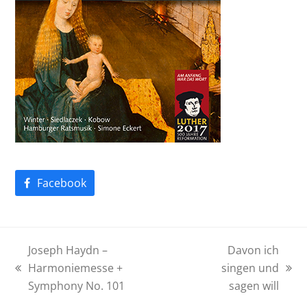
Facebook
Joseph Haydn –
Davon ich
Harmoniemesse +
singen und
vorheriger
Nächster
Symphony No. 101
sagen will
Beitrag:
Beitrag: