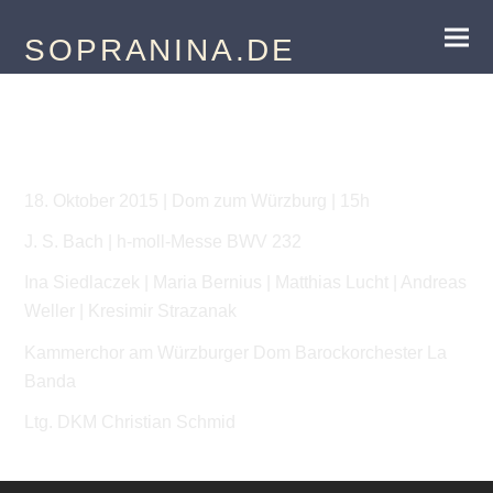
SOPRANINA.DE
J. S. Bach | h-moll-Messe
18. Oktober 2015 | Dom zum Würzburg | 15h
J. S. Bach | h-moll-Messe BWV 232
Ina Siedlaczek | Maria Bernius | Matthias Lucht | Andreas
Weller | Kresimir Strazanak
Kammerchor am Würzburger Dom Barockorchester La
Banda
Ltg. DKM Christian Schmid