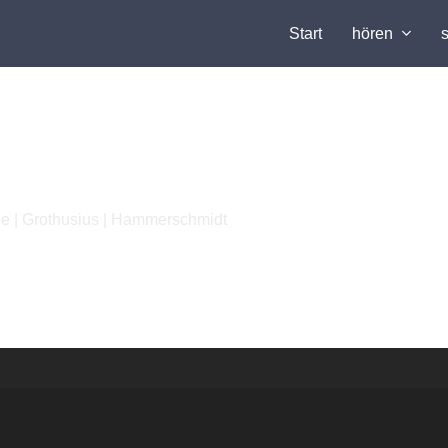
Start
hören
be | Grothusius | Hammerschmidt