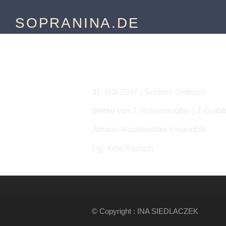
SOPRANINA.DE
Schloss Detmold
31. Mai 2017 | Schloss Detmold
Werke von J. Rossenmüller | J. Grab
Johann-Rosenmüller-Ensemble
Ltg. Arno Paduch
© Copyright : INA SIEDLACZEK