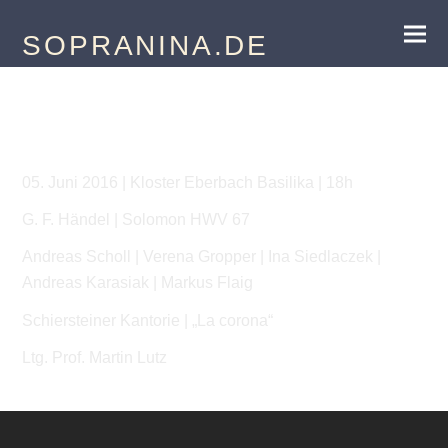
SOPRANINA.DE
Solomon
05. Juni 2016 | Kloster Eberbach Basilika | 18h
G. F. Händel | Solomon HWV 67
Andreas Scholl | Verena Gropper | Ina Siedlaczek |
Andreas Karasiak | Markus Flaig
Schiersteiner Kantorie | „La corona“
Ltg. Prof. Martin Lutz