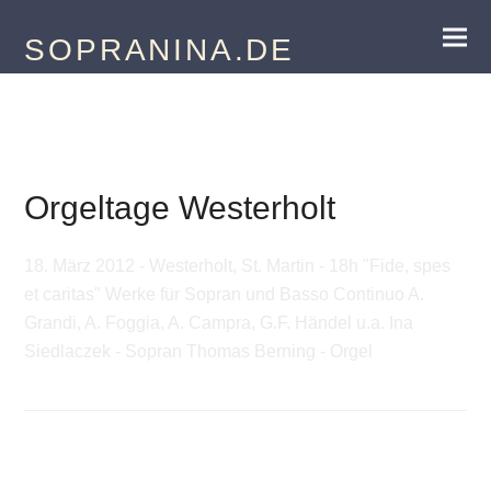
SOPRANINA.DE
18.03.2012
Orgeltage Westerholt
18. März 2012 - Westerholt, St. Martin - 18h "Fide, spes
et caritas" Werke für Sopran und Basso Continuo A.
Grandi, A. Foggia, A. Campra, G.F. Händel u.a. Ina
Siedlaczek - Sopran Thomas Berning - Orgel