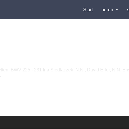
Start
hören
tten: BWV 225 - 231 Ina Siedlaczek, N.N., David Erler, N.N, E
r