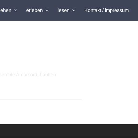
sehen
erleben
lesen
Kontakt / Impressum
nsemble Amarcord, Lautten