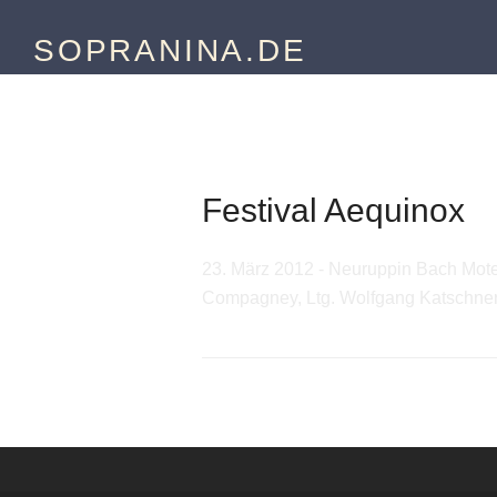
SOPRANINA.DE
23.03.2012
Festival Aequinox
23. März 2012 - Neuruppin Bach Mote
Compagney, Ltg. Wolfgang Katschne