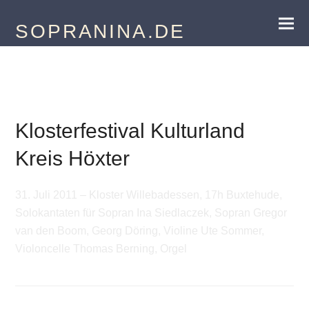
SOPRANINA.DE
31.07.2011
Klosterfestival Kulturland
Kreis Höxter
31. Juli 2011 – Kloster Willebadessen, 17h Buxtehude,
Solokantaten für Sopran Ina Siedlaczek, Sopran Gregor
van den Boom, Georg Döring, Violine Ute Sommer,
Violoncelle Thomas Berning, Orgel